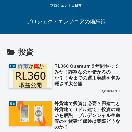
プロジェクト x 日常
プロジェクトエンジニアの備忘録
投資
RL360 Quantum５年間やって
投資
みた！詐欺なのか儲かるの
か？！今までの運用実績を包み
隠さず大公開！
2024.09.09
外貨建て投資は必要？円建てと
投資
外貨建て（ドル建て）投資の違
いを解説 プルデンシャル生命
等の外貨建て保険は実際どうな
のか？