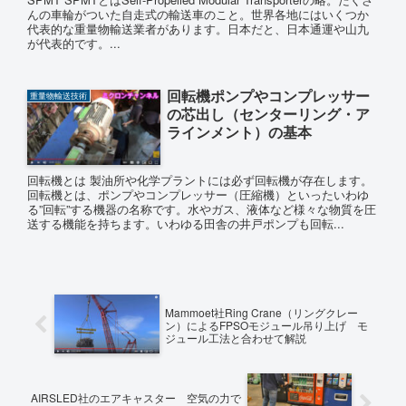
んの車輪がついた自走式の輸送車のこと。世界各地にはいくつか
代表的な重量物輸送業者があります。日本だと、日本通運や山九
が代表的です。...
回転機ポンプやコンプレッサー
重量物輸送技術
の芯出し（センターリング・ア
ラインメント）の基本
回転機とは 製油所や化学プラントには必ず回転機が存在します。
回転機とは、ポンプやコンプレッサー（圧縮機）といったいわゆ
る”回転”する機器の名称です。水やガス、液体など様々な物質を圧
送する機能を持ちます。いわゆる田舎の井戸ポンプも回転...
Mammoet社Ring Crane（リングクレー
ン）によるFPSOモジュール吊り上げ モ
ジュール工法と合わせて解説
AIRSLED社のエアキャスター 空気の力で