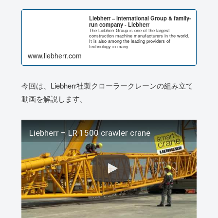
Liebherr – international Group & family-
run company - Liebherr
The Liebherr Group is one of the largest
construction machine manufacturers in the world.
It is also among the leading providers of
technology in many
www.liebherr.com
今回は、Liebherr社製クローラークレーンの組み立て
動画を解説します。
Liebherr – LR 1500 crawler crane