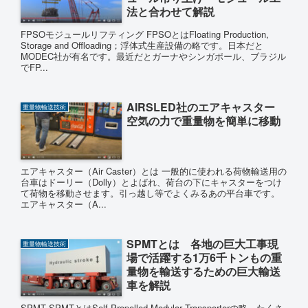
法と合わせて解説
FPSOモジュールリフティング FPSOとはFloating Production,
Storage and Offloading；浮体式生産設備の略です。日本だと
MODEC社が有名です。最近だとガーナやシンガポール、ブラジル
でFP...
AIRSLED社のエアキャスター
重量物輸送技術
空気の力で重量物を簡単に移動
エアキャスター（Air Caster）とは 一般的に使われる荷物輸送用の
台車はドーリー（Dolly）とよばれ、荷台の下にキャスターをつけ
て荷物を移動させます。引っ越し等でよくみるあの平台車です。
エアキャスター（A...
SPMTとは 各地の巨大工事現
重量物輸送技術
場で活躍する1万6千トンもの重
量物を輸送するための巨大輸送
車を解説
SPMT SPMTとはSelf-Propelled Modular Transporterの略。たくさ